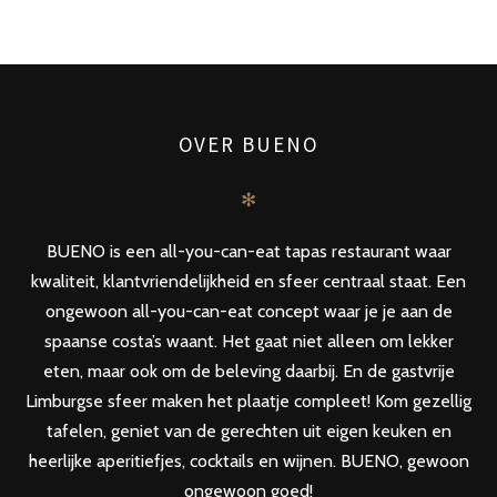
POSTS
PREV
NEXT
NAVIGATION
OVER BUENO
✻
BUENO is een all-you-can-eat tapas restaurant waar
kwaliteit, klantvriendelijkheid en sfeer centraal staat. Een
ongewoon all-you-can-eat concept waar je je aan de
spaanse costa’s waant. Het gaat niet alleen om lekker
eten, maar ook om de beleving daarbij. En de gastvrije
Limburgse sfeer maken het plaatje compleet! Kom gezellig
tafelen, geniet van de gerechten uit eigen keuken en
heerlijke aperitiefjes, cocktails en wijnen. BUENO, gewoon
ongewoon goed!